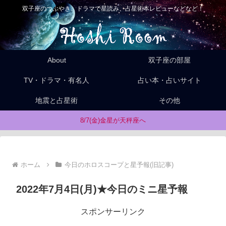
双子座のつぶやき、ドラマで星読み、占星術本レビューなどなど！
About
双子座の部屋
TV・ドラマ・有名人
占い本・占いサイト
地震と占星術
その他
8/7(金)金星が天秤座へ
ホーム
今日のホロスコープと星予報(旧記事)
2022年7月4日(月)★今日のミニ星予報
スポンサーリンク