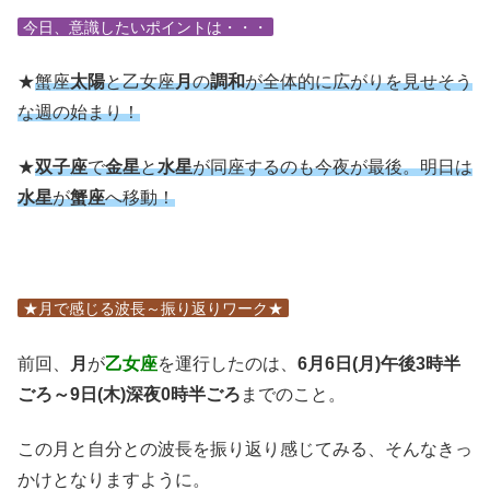
今日、意識したいポイントは・・・
★
蟹座
太陽
と乙女座
月
の
調和
が全体的に広がりを見せそう
な週の始まり！
★
双子座
で
金星
と
水星
が同座するのも今夜が最後。明日は
水星
が
蟹座
へ移動！
★月で感じる波長～振り返りワーク★
前回、
月
が
乙女座
を運行したのは、
6月6日(月)午後3時半
ごろ～9日(木)深夜0時半ごろ
までのこと。
この月と自分との波長を振り返り感じてみる、そんなきっ
かけとなりますように。