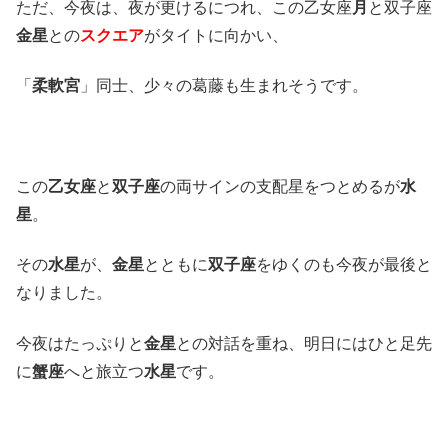
ただ、今夜は、夜が更けるにつれ、この乙女座
月
と双子座
金星
との
スクエア
がタイトに向かい、
「
柔軟宮
」同士、少々の葛藤も生まれそうです。
この
乙女座
と
双子座
の両サインの支配星をつとめるが
水
星
。
その
水星
が、
金星
とともに
双子座
をゆくのも今夜が最後と
なりました。
今夜はたっぷりと
金星
との対話を重ね、明日にはひと足先
に
蟹座
へと旅立つ
水星
です。