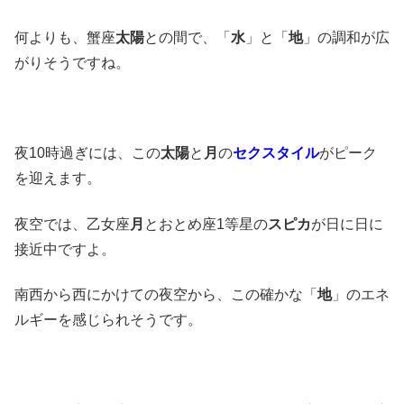
何よりも、蟹座
太陽
との間で、「
水
」と「
地
」の調和が広
がりそうですね。
夜10時過ぎには、この
太陽
と
月
の
セクスタイル
がピーク
を迎えます。
夜空では、乙女座
月
とおとめ座1等星の
スピカ
が日に日に
接近中ですよ。
南西から西にかけての夜空から、この確かな「
地
」のエネ
ルギーを感じられそうです。