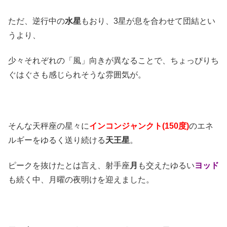
ただ、逆行中の
水星
もおり、3星が息を合わせて団結とい
うより、
少々それぞれの「風」向きが異なることで、ちょっぴりち
ぐはぐさも感じられそうな雰囲気が。
そんな天秤座の星々に
インコンジャンクト(150度)
のエネ
ルギーをゆるく送り続ける
天王星
。
ピークを抜けたとは言え、射手座
月
も交えたゆるい
ヨッド
も続く中、月曜の夜明けを迎えました。