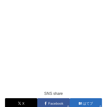
SNS share
X
Facebook
はてブ
0
0