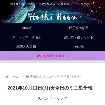
双子座のつぶやき、ドラマで星読み、占星術本レビューなどなど！
About
双子座の部屋
TV・ドラマ・有名人
占い本・占いサイト
地震と占星術
その他
8/7(金)金星が天秤座へ
ホーム
今日のホロスコープと星予報(旧記事)
2021年10月11日(月)★今日のミニ星予報
スポンサーリンク