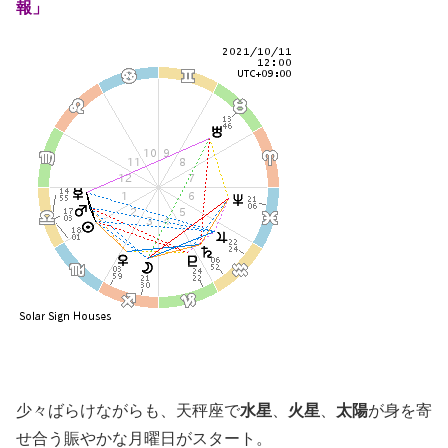
報」
少々ばらけながらも、天秤座で
水星
、
火星
、
太陽
が身を寄
せ合う賑やかな月曜日がスタート。