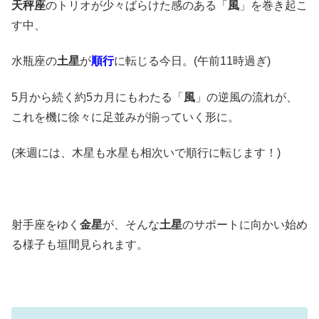
天秤座
のトリオが少々ばらけた感のある「
風
」を巻き起こ
す中、
水瓶座の
土星
が
順行
に転じる今日。(午前11時過ぎ)
5月から続く約5カ月にもわたる「
風
」の逆風の流れが、
これを機に徐々に足並みが揃っていく形に。
(来週には、木星も水星も相次いで順行に転じます！)
射手座をゆく
金星
が、そんな
土星
のサポートに向かい始め
る様子も垣間見られます。