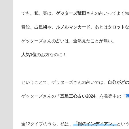
でも、私、実は、
ゲッターズ飯田
さんの占いってよく
普段、
占星術
や、
ルノルマンカード
、あとは
タロット
ゲッターズさんの占いは、全然見たことが無い。
人気1位
のお方なのに！
ということで、ゲッターズさんの占いでは、
自分がど
ゲッターズさんの「
五星三心占い2024
」を発売中の
「
全12タイプのうち、私は、
「銀のインディアン」
とい