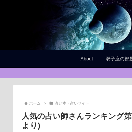
About
双子座の部
ホーム
占い本・占いサイト
人気の占い師さんランキング第1
より)