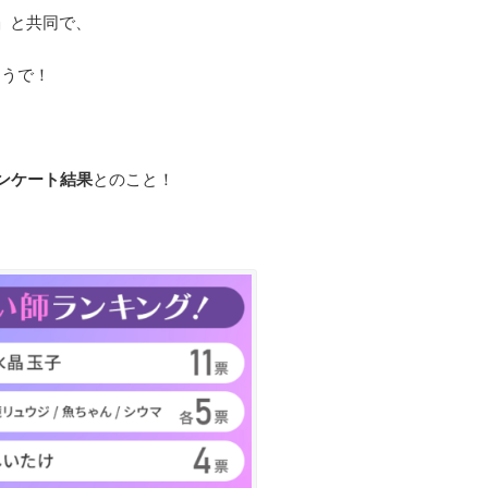
」と共同で、
そうで！
ンケート結果
とのこと！