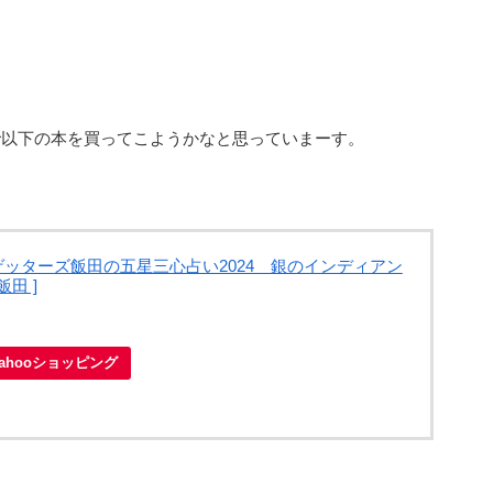
で以下の本を買ってこようかなと思っていまーす。
ッターズ飯田の五星三心占い2024 銀のインディアン
飯田 ]
Yahooショッピング