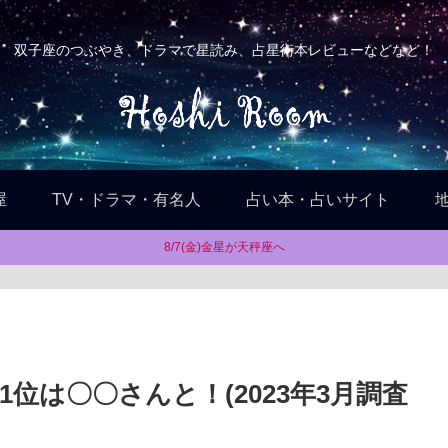
双子座のつぶやき、ドラマで星読み、占星術本レビューなどなど！
屋
TV・ドラマ・有名人
占い本・占いサイト
8/7(金)金星が天秤座へ
位は〇〇さんと！(2023年3月調査