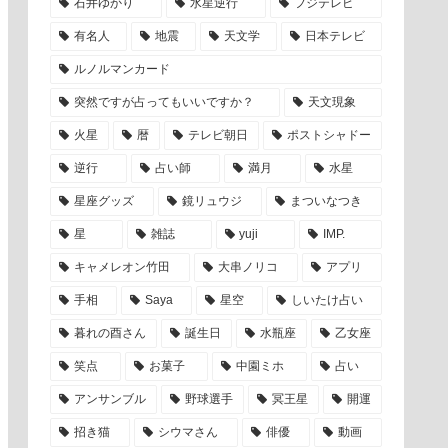
石井ゆかり
水星逆行
フジテレビ
有名人
地震
天文学
日本テレビ
ルノルマンカード
突然ですが占ってもいいですか？
天文現象
火星
暦
テレビ朝日
ポストシャドー
逆行
占い師
満月
水星
星座グッズ
鏡リュウジ
まついなつき
星
雑誌
yuji
IMP.
キャメレオン竹田
大串ノリコ
アプリ
手相
Saya
星空
しいたけ占い
暮れの酉さん
誕生日
水瓶座
乙女座
笑点
お菓子
中園ミホ
占い
アンサンブル
野球選手
冥王星
開運
招き猫
シウマさん
俳優
動画