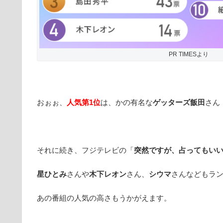
PR TIMESより
おぉぉ、
人気第
1位
は、かの有名な
ゲッターズ飯田
さん
それに続き、フジテレビの「
突然ですが、占ってもい
星ひとみ
さんや
木下レオン
さん、
シウマ
さんなどもラ
あの番組の人気の高さもうかがえます。