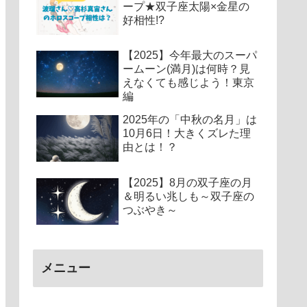
ープ★双子座太陽×金星の
好相性!?
【2025】今年最大のスーパ
ームーン(満月)は何時？見
えなくても感じよう！東京
編
2025年の「中秋の名月」は
10月6日！大きくズレた理
由とは！？
【2025】8月の双子座の月
＆明るい兆しも～双子座の
つぶやき～
メニュー