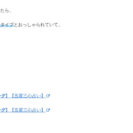
いたら、
」タイプ
とおっしゃられていて。
ング
】【五星三心占い】
ング
】【五星三心占い】