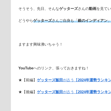
そうそう、先日、そんな
ゲッターズ
さんの
動画
を見て
どうやら
ゲッターズ
さんご自身も「
銀のインディアン
ますます興味沸いちゃう！
YouTube
へのリンク、張っておきますね！
★【前編】
ゲッターズ飯田
が占う【
2024年運勢ランキ
★【後編】
ゲッターズ飯田
が占う【
2024年運勢ランキ