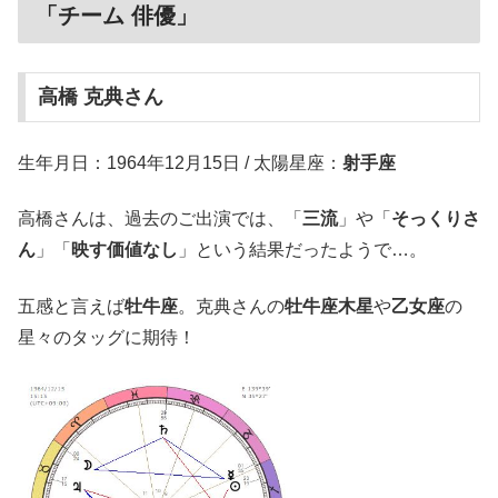
「チーム 俳優」
高橋 克典さん
生年月日：1964年12月15日 / 太陽星座：
射手座
高橋さんは、過去のご出演では、「
三流
」や「
そっくりさ
ん
」「
映す価値なし
」という結果だったようで…。
五感と言えば
牡牛座
。克典さんの
牡牛座木星
や
乙女座
の
星々のタッグに期待！