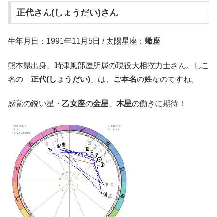
正代さん(しょうだい)さん
生年月日：1991年11月5日 / 太陽星座：
蠍座
熊本県出身、時津風部屋所属の現役大相撲力士さん。しこ
名の「
正代(しょうだい)
」は、
ご本名
の
姓
なのですね。
感覚の鋭い星・
乙女座
の
金星
、
木星
の働きに期待！