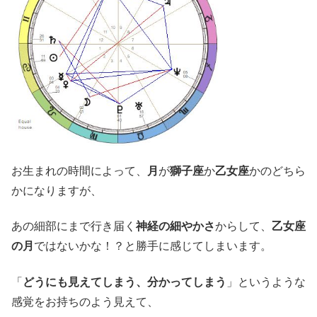
お生まれの時間によって、
月
が
獅子座
か
乙女座
かのどちら
かになりますが、
あの細部にまで行き届く
神経の細やかさ
からして、
乙女座
の月
ではないかな！？と勝手に感じてしまいます。
「
どうにも見えてしまう、分かってしまう
」というような
感覚をお持ちのよう見えて、