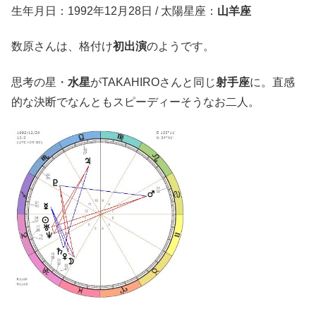
生年月日：1992年12月28日 / 太陽星座：
山羊座
数原さんは、格付け
初出演
のようです。
思考の星・
水星
がTAKAHIROさんと同じ
射手座
に。直感
的な決断でなんともスピーディーそうなお二人。