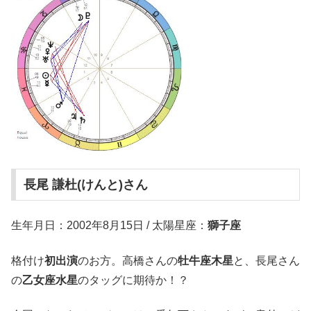
長尾 謙杜(けんと)さん
生年月日：2002年8月15日 / 太陽星座：
獅子座
格付け
初出演
のお方。高橋さんの
牡牛座木星
と、長尾さん
の
乙女座水星
のタッグに期待か！？