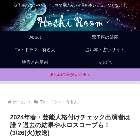
双子座のつぶやき、ドラマで星読み、占星術本レビューなどなど！
About
双子座の部屋
TV・ドラマ・有名人
占い本・占いサイト
地震と占星術
その他
8/7(金)金星が天秤座へ
ホーム
TV・ドラマ・有名人
2024年春・芸能人格付けチェック出演者は
誰？過去の結果やホロスコープも！
(3/26(火)放送)