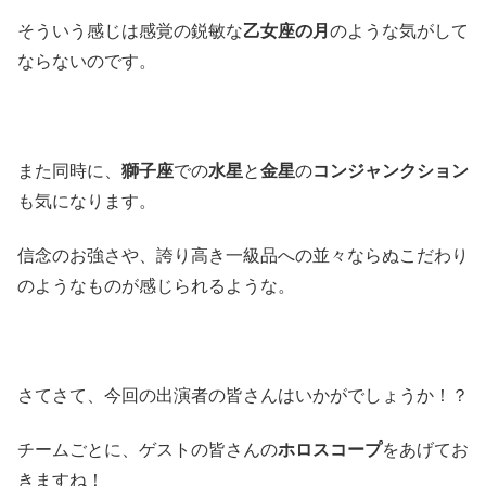
そういう感じは感覚の鋭敏な
乙女座の月
のような気がして
ならないのです。
また同時に、
獅子座
での
水星
と
金星
の
コンジャンクション
も気になります。
信念のお強さや、誇り高き一級品への並々ならぬこだわり
のようなものが感じられるような。
さてさて、今回の出演者の皆さんはいかがでしょうか！？
チームごとに、ゲストの皆さんの
ホロスコープ
をあげてお
きますね！