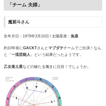
「チーム 夫婦」
魔裟斗さん
生年月日：1979年3月10日 / 太陽星座：
魚座
約10年前に
GACKT
さんと
マブダチ
チームでご出演！なん
と「
一流芸能人
」という結果だったようです。
乙女座土星
などの確たる働きに注目！でしょうか。