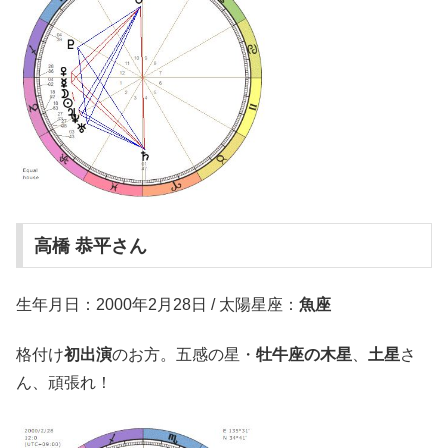
高橋 恭平さん
生年月日：2000年2月28日 / 太陽星座：
魚座
格付け
初出演
のお方。五感の星・
牡牛座の木星
、
土星
さ
ん、頑張れ！