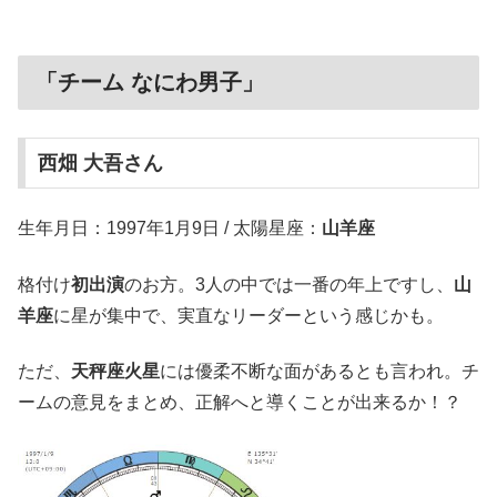
「チーム なにわ男子」
西畑 大吾さん
生年月日：1997年1月9日 / 太陽星座：
山羊座
格付け
初出演
のお方。3人の中では一番の年上ですし、
山
羊座
に星が集中で、実直なリーダーという感じかも。
ただ、
天秤座火星
には優柔不断な面があるとも言われ。チ
ームの意見をまとめ、正解へと導くことが出来るか！？