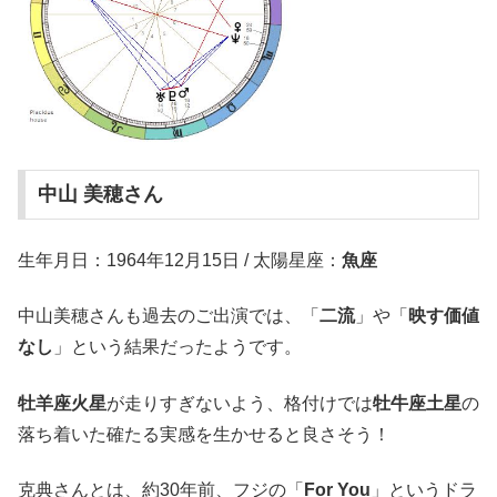
中山 美穂さん
生年月日：1964年12月15日 / 太陽星座：
魚座
中山美穂さんも過去のご出演では、「
二流
」や「
映す価値
なし
」という結果だったようです。
牡羊座火星
が走りすぎないよう、格付けでは
牡牛座土星
の
落ち着いた確たる実感を生かせると良さそう！
克典さんとは、約30年前、フジの「
For You
」というドラ