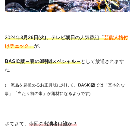
2024年
3月26日(火)
、
テレビ朝日
の人気番組「
芸能人格付
けチェック
」
が、
BASIC版～春の3時間スペシャル～
として放送されます
ね！
(一流品を見極めるお正月版に対して、
BASIC版
では「基本的な
事」「当たり前の事」が題材になるようです)
さてさて、
今回の
出演者は誰か
？