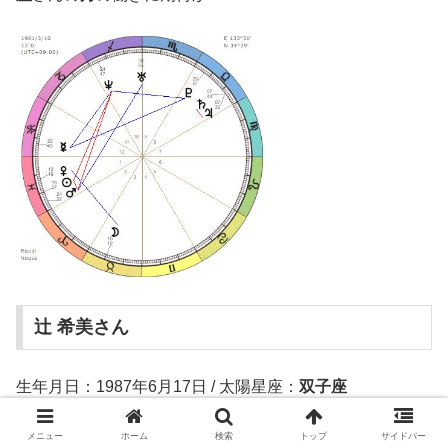
辻 希美さん
生年月日：1987年6月17日 / 太陽星座：
双子座
辻ちゃんも格付け
初出演
のようです。
メニュー
ホーム
検索
トップ
サイドバー