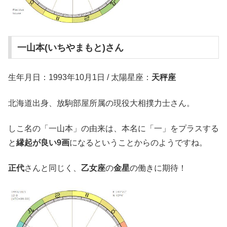
一山本(いちやまもと)さん
生年月日：1993年10月1日 / 太陽星座：
天秤座
北海道出身、放駒部屋所属の現役大相撲力士さん。
しこ名の「一山本」の由来は、本名に「一」をプラスする
と
縁起が良い9画
になるということからのようですね。
正代
さんと同じく、
乙女座
の
金星
の働きに期待！