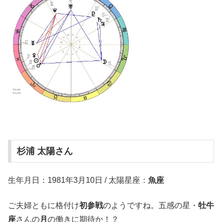
杉浦 太陽さん
生年月日：1981年3月10日 / 太陽星座：
魚座
ご夫婦ともに格付け
初参戦
のようですね。五感の星・
牡牛
座
さんの
月
の働きに期待か！？