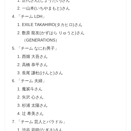
正代さん(しょうだい)さん
一山本(いちやまもと)さん
「チーム LDH」
EXILE TAKAHIRO(タカヒロ)さん
数原 龍友(かずはら りゅうと)さん
（GENERATIONS）
「チーム なにわ男子」
西畑 大吾さん
高橋 恭平さん
長尾 謙杜(けんと)さん
「チーム 夫婦」
魔裟斗さん
矢沢 心さん
杉浦 太陽さん
辻 希美さん
「チーム 芸人とバラドル」
渋谷 凪咲(なぎさ)さん