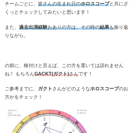
チームごとに、
皆さんの生まれ日の
ホロスコープ
と共にざ
くっとチェックしてみたいと思います！
また、
過去出演経験
おありの方は、その時の
結果
も
振り返
りながら。
の前に、格付けと言えば、この方を置いては語れません
ね！ もちろん
GACKT(ガクト)
さん
です！
ご参考までに、
ガクト
さんがどのような
ホロスコープ
のお
方かをチェック！