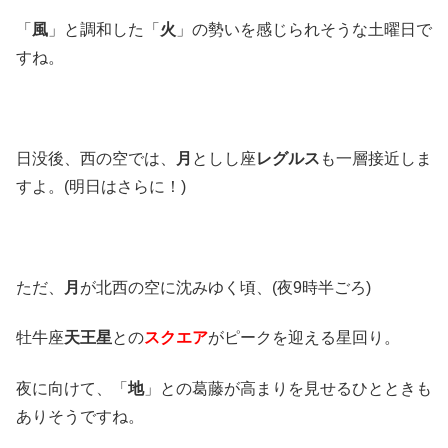
「
風
」と調和した「
火
」の勢いを感じられそうな土曜日で
すね。
日没後、西の空では、
月
としし座
レグルス
も一層接近しま
すよ。(明日はさらに！)
ただ、
月
が北西の空に沈みゆく頃、(夜9時半ごろ)
牡牛座
天王星
との
スクエア
がピークを迎える星回り。
夜に向けて、「
地
」との葛藤が高まりを見せるひとときも
ありそうですね。