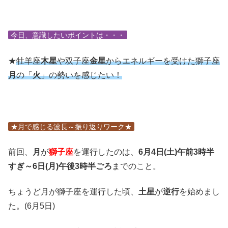
今日、意識したいポイントは・・・
★
牡羊座
木星
や双子座
金星
からエネルギーを受けた獅子座
月
の「
火
」の勢いを感じたい！
★月で感じる波長～振り返りワーク★
前回、
月
が
獅子座
を運行したのは、
6月4日(土)午前3時半
すぎ～6日(月)午後3時半ごろ
までのこと。
ちょうど月が獅子座を運行した頃、
土星
が
逆行
を始めまし
た。(6月5日)