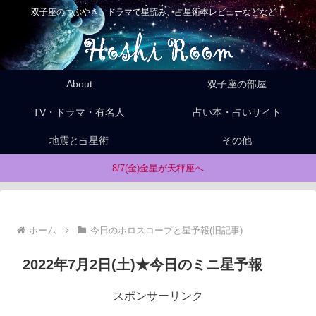
双子座のつぶやき、ドラマで星読み、占星術本レビューなどなど！
About
双子座の部屋
TV・ドラマ・有名人
占い本・占いサイト
地震と占星術
その他
8/7(金)金星が天秤座へ
ホーム
今日のホロスコープと星予報(旧記事)
2022年7月2日(土)★今日のミニ星予報
スポンサーリンク