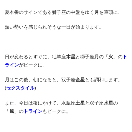
夏本番のサインである獅子座の中盤をゆく
月
を筆頭に、
熱い勢いを感じられそうな一日が始まります。
日が変わるとすぐに、牡羊座
木星
と獅子座
月
の「
火
」の
ト
ライン
がピークに。
月
はこの後、朝になると、双子座
金星
とも調和します。
(
セクスタイル
)
また、今日は夜にかけて、水瓶座
土星
と双子座
水星
の
「
風
」の
トライン
もピークに。