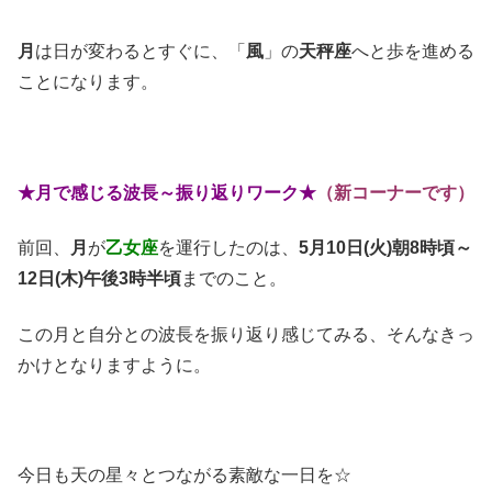
月
は日が変わるとすぐに、「
風
」の
天秤座
へと歩を進める
ことになります。
★月で感じる波長～振り返りワーク★
（新コーナーです）
前回、
月
が
乙女座
を運行したのは、
5月10日(火)朝8時頃～
12日(木)午後3時半頃
までのこと。
この月と自分との波長を振り返り感じてみる、そんなきっ
かけとなりますように。
今日も天の星々とつながる素敵な一日を☆