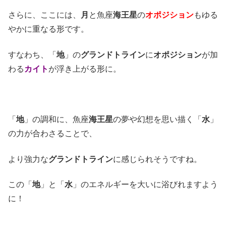
さらに、ここには、
月
と魚座
海王星
の
オポジション
もゆる
やかに重なる形です。
すなわち、「
地
」の
グランドトライン
に
オポジション
が加
わる
カイト
が浮き上がる形に。
「
地
」の調和に、魚座
海王星
の夢や幻想を思い描く「
水
」
の力が合わさることで、
より強力な
グランドトライン
に感じられそうですね。
この「
地
」と「
水
」のエネルギーを大いに浴びれますよう
に！