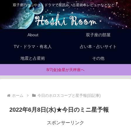
双子座のつぶやき、ドラマで星読み、占星術本レビューなどなど！
About
双子座の部屋
TV・ドラマ・有名人
占い本・占いサイト
地震と占星術
その他
8/7(金)金星が天秤座へ
ホーム
今日のホロスコープと星予報(旧記事)
2022年6月8日(水)★今日のミニ星予報
スポンサーリンク