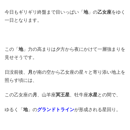
今日もギリギリ終盤まで目いっぱい「
地
」の
乙女座
をゆく
一日となります。
この「
地
」力の高まりは夕方から夜にかけて一層強まりを
見せそうです。
日没前後、
月
が南の空から乙女座の星々と寄り添い地上を
照らす頃には、
この乙女座の
月
、山羊座
冥王星
、牡牛座
水星
との間で、
ゆるく「
地
」の
グランドトライン
が形成される星回り。