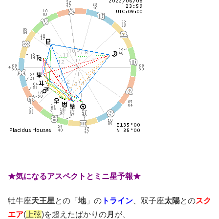
★気になるアスペクトとミニ星予報★
牡牛座
天王星
との「
地
」の
トライン
、双子座
太陽
との
スク
エア
(
上弦
)を超えたばかりの
月
が、