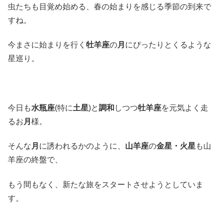
虫たちも目覚め始める、春の始まりを感じる季節の到来で
すね。
今まさに始まりを行く
牡羊座
の
月
にぴったりとくるような
星巡り。
今日も
水瓶座
(特に
土星
)と
調和
しつつ
牡羊座
を元気よく走
るお
月
様。
そんな
月
に誘われるかのように、
山羊座
の
金星・火星
も山
羊座の終盤で、
もう間もなく、新たな旅をスタートさせようとしていま
す。