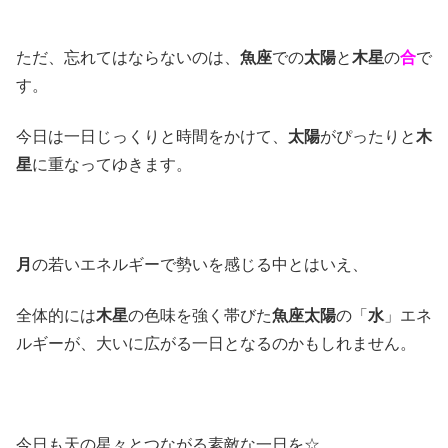
ただ、忘れてはならないのは、
魚座
での
太陽
と
木星
の
合
で
す。
今日は一日じっくりと時間をかけて、
太陽
がぴったりと
木
星
に重なってゆきます。
月
の若いエネルギーで勢いを感じる中とはいえ、
全体的には
木星
の色味を強く帯びた
魚座太陽
の「
水
」エネ
ルギーが、大いに広がる一日となるのかもしれません。
今日も天の星々とつながる素敵な一日を☆