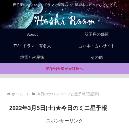
双子座のつぶやき、ドラマで星読み、占星術本レビューなどなど！
About
双子座の部屋
TV・ドラマ・有名人
占い本・占いサイト
地震と占星術
その他
8/7(金)金星が天秤座へ
ホーム
今日のホロスコープと星予報(旧記事)
2022年3月5日(土)★今日のミニ星予報
スポンサーリンク