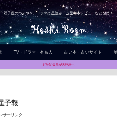
双子座のつぶやき、ドラマで星読み、占星術本レビューなどなど！
屋
TV・ドラマ・有名人
占い本・占いサイト
8/7(金)金星が天秤座へ
ニ星予報
ンサーリンク