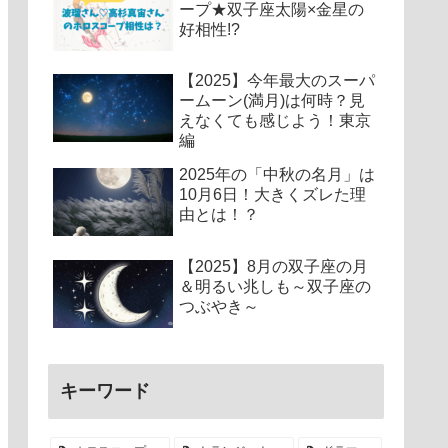
ープ★双子座太陽×金星の
好相性!?
【2025】今年最大のスーパ
ームーン(満月)は何時？見
えなくても感じよう！東京
編
2025年の「中秋の名月」は
10月6日！大きくズレた理
由とは！？
【2025】8月の双子座の月
＆明るい兆しも～双子座の
つぶやき～
キーワード