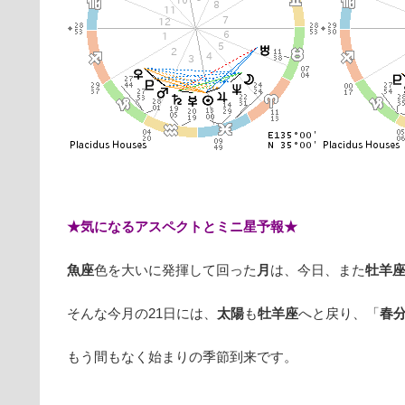
★気になるアスペクトとミニ星予報★
魚座
色を大いに発揮して回った
月
は、今日、また
牡羊
そんな今月の21日には、
太陽
も
牡羊座
へと戻り、「
春
もう間もなく始まりの季節到来です。