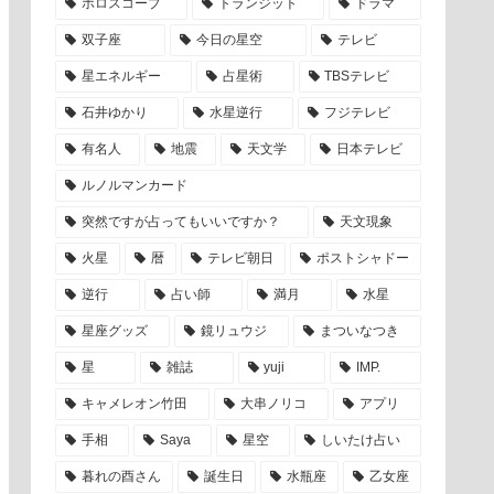
ホロスコープ
トランジット
ドラマ
双子座
今日の星空
テレビ
星エネルギー
占星術
TBSテレビ
石井ゆかり
水星逆行
フジテレビ
有名人
地震
天文学
日本テレビ
ルノルマンカード
突然ですが占ってもいいですか？
天文現象
火星
暦
テレビ朝日
ポストシャドー
逆行
占い師
満月
水星
星座グッズ
鏡リュウジ
まついなつき
星
雑誌
yuji
IMP.
キャメレオン竹田
大串ノリコ
アプリ
手相
Saya
星空
しいたけ占い
暮れの酉さん
誕生日
水瓶座
乙女座