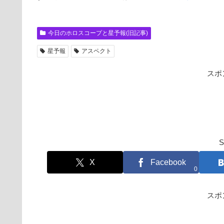
今日のホロスコープと星予報(旧記事)
星予報
アスペクト
スポ
S
X
Facebook
0
スポ