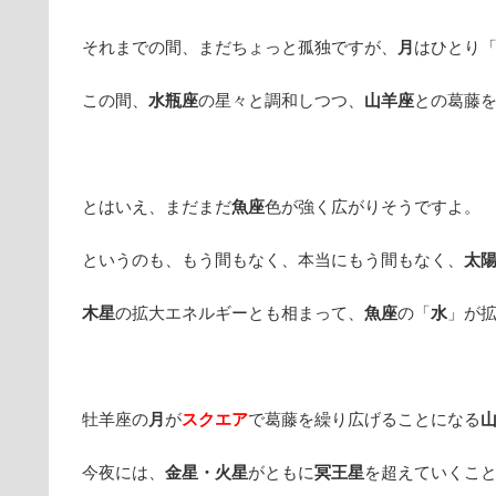
それまでの間、まだちょっと孤独ですが、
月
はひとり
この間、
水瓶座
の星々と調和しつつ、
山羊座
との葛藤
とはいえ、まだまだ
魚座
色が強く広がりそうですよ。
というのも、もう間もなく、本当にもう間もなく、
太
木星
の拡大エネルギーとも相まって、
魚座
の「
水
」が
牡羊座の
月
が
スクエア
で葛藤を繰り広げることになる
今夜には、
金星・火星
がともに
冥王星
を超えていくこ