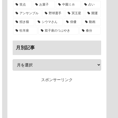
笑点
お菓子
中園ミホ
占い
アンサンブル
野球選手
冥王星
開運
招き猫
シウマさん
俳優
動画
牡羊座
双子座のつぶやき
春分
月別記事
スポンサーリンク