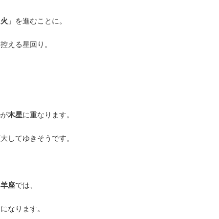
「
火
」を進むことに。
を控える星回り。
陽
が
木星
に重なります。
拡大してゆきそうです。
山羊座
では、
とになります。