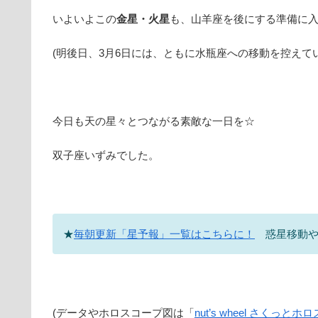
いよいよこの
金星・火星
も、山羊座を後にする準備に
(明後日、3月6日には、ともに水瓶座への移動を控えて
今日も天の星々とつながる素敵な一日を☆
双子座いずみでした。
★
毎朝更新「星予報」一覧はこちらに！
惑星移動や
(データやホロスコープ図は「
nut’s wheel さくっと