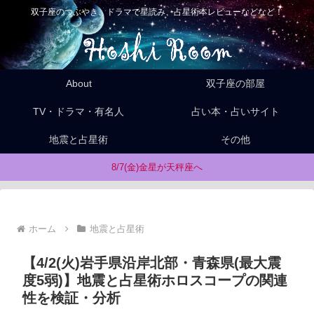
双子座のつぶやき、ドラマで星読み、占星術本レビューなどなど！
About
双子座の部屋
TV・ドラマ・有名人
占い本・占いサイト
地震と占星術
その他
8/7(金)金星が天秤座へ
ホーム
地震と占星術
【4/2(火)岩手県沿岸北部・青森県(最大震
度5弱)】地震と占星術ホロスコープの関連
性を検証・分析