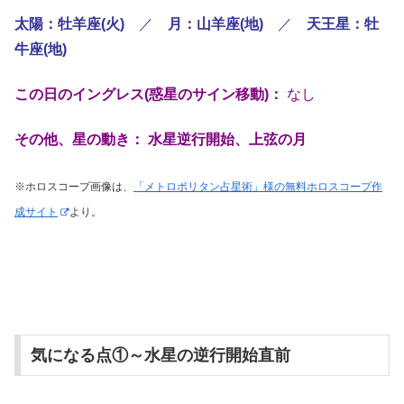
太陽：牡羊座(火)
／
月：山羊座(地)
／
天王星：牡
牛座(地)
この日のイングレス(惑星のサイン移動)：
なし
その他、星の動き： 水星逆行開始、上弦の月
※ホロスコープ画像は、
「メトロポリタン占星術」様の無料ホロスコープ作
成サイト
より。
気になる点①～水星の逆行開始直前