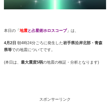
本日の
「
地震
と占星術ホロスコープ
」
は、
4月2日
朝4時24分ごろに発生した
岩手県沿岸北部・青森
県等
での地震についてです。
(本日は、
最大震度5弱
の地震の検証・分析となります)
スポンサーリンク