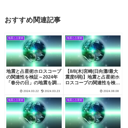
おすすめ関連記事
地震と占星術
地震と占星術
地震と占星術ホロスコープ
【8/8(木)宮崎(日向灘/最大
の関連性を検証～2024年
震度6弱)】地震と占星術ホ
「春分の日」の地震を調査
ロスコープの関連性を検
～
証・分析
2024.03.22
2024.03.23
2024.08.08
地震と占星術
地震と占星術