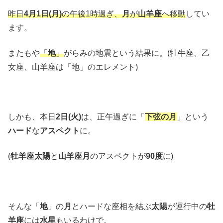
昨日
4月1日(月)
の午後1時過ぎ、
月
が
山羊座
へ移動
してい
ます。
またもや
「
地
」
がらみの地震という結果に。(牡牛座、乙
女座、山羊座は「地」のエレメント)
しかも、本日
2日(火)
は、正午過ぎに「
下弦の月
」という
ハード
な
アスペクト
に。
(
牡羊座太陽
と
山羊座月
のアスペクトが
90度
に)
そんな「
地
」の
月
とハードな座相を結ぶ
太陽
が運行中の
牡
羊座
には
水星
もいるわけで。