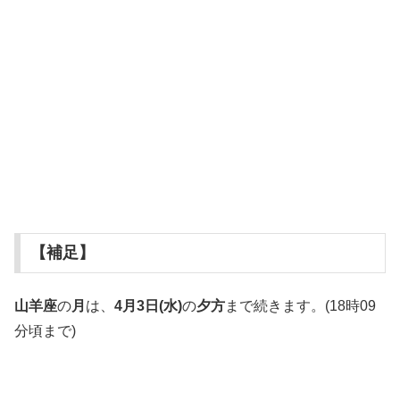
【補足】
山羊座
の
月
は、
4月3日(水)
の
夕方
まで続きます。(18時09
分頃まで)