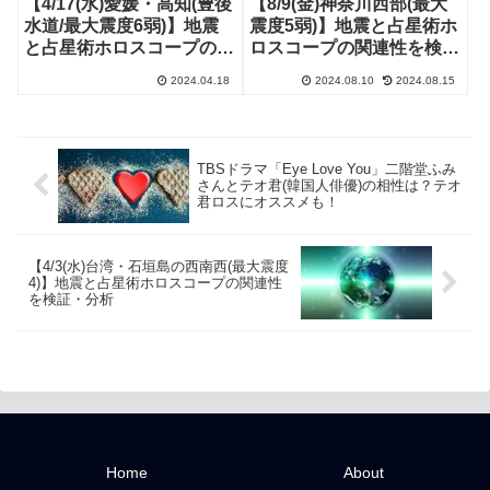
【4/17(水)愛媛・高知(豊後
【8/9(金)神奈川西部(最大
水道/最大震度6弱)】地震
震度5弱)】地震と占星術ホ
と占星術ホロスコープの関
ロスコープの関連性を検
連性を検証・分析
証・分析
2024.04.18
2024.08.10
2024.08.15
TBSドラマ「Eye Love You」二階堂ふみ
さんとテオ君(韓国人俳優)の相性は？テオ
君ロスにオススメも！
【4/3(水)台湾・石垣島の西南西(最大震度
4)】地震と占星術ホロスコープの関連性
を検証・分析
Home
About