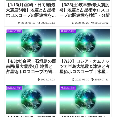
【1/13(月)宮崎・日向灘(最
【3/23(土)岐阜県(最大震度
大震度5弱)】地震と占星術
4)】地震と占星術ホロスコ
ホロスコープの関連性を検
ープの関連性を検証・分析
証・分析
2025.01.13
2025.01.14
2024.03.23
2024.04.02
地震と占星術
地震と占星術
【4/3(水)台湾・石垣島の西
【7/30】ロシア・カムチャ
南西(最大震度4)】地震と
ツカ半島大地震＆津波と占
占星術ホロスコープの関連
星術ホロスコープ｜水星逆
性を検証・分析
行中
2024.04.03
2025.07.30
2025.07.31
地震と占星術
地震と占星術