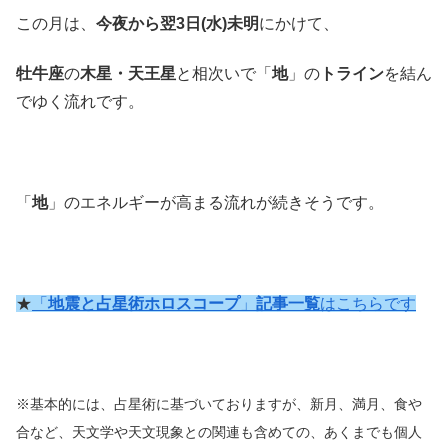
この月は、
今夜から翌3日(水)未明
にかけて、
牡牛座
の
木星・天王星
と相次いで「
地
」の
トライン
を結ん
でゆく流れです。
「
地
」のエネルギーが高まる流れが続きそうです。
★
「
地震と占星術ホロスコープ
」
記事一覧
はこちらです
※基本的には、占星術に基づいておりますが、新月、満月、食や
合など、天文学や天文現象との関連も含めての、あくまでも個人