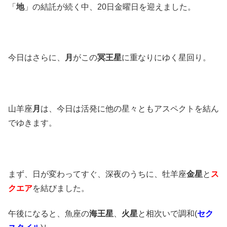
「
地
」の結託が続く中、20日金曜日を迎えました。
今日はさらに、
月
がこの
冥王星
に重なりにゆく星回り。
山羊座
月
は、今日は活発に他の星々ともアスペクトを結ん
でゆきます。
まず、日が変わってすぐ、深夜のうちに、牡羊座
金星
と
ス
クエア
を結びました。
午後になると、魚座の
海王星
、
火星
と相次いで調和(
セク