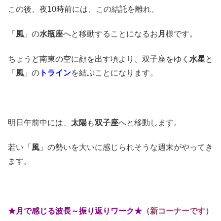
この後、夜10時前には、この結託を離れ、
「
風
」の
水瓶座
へと移動することになるお
月
様です。
ちょうど南東の空に顔を出す頃より、双子座をゆく
水星
と
「
風
」の
トライン
を結ぶことになります。
明日午前中には、
太陽
も
双子座
へと移動します。
若い「
風
」の勢いを大いに感じられそうな週末がやってき
ます。
★月で感じる波長～振り返りワーク★
（新コーナーです）