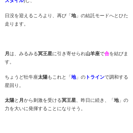
スタイル
)し、
日没を迎えるころより、再び「
地
」の結託モードへとひた
走ります。
月
は、みるみる
冥王星
に引き寄せられ
山羊座
で
合
を結びま
す。
ちょうど牡牛座
太陽
もこれと「
地
」の
トライン
で調和する
星回り。
太陽
と
月
から刺激を受ける
冥王星
、昨日に続き、「
地
」の
力を大いに発揮することになりそう。