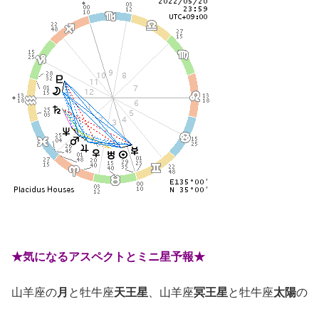
★気になるアスペクトとミニ星予報★
山羊座の
月
と牡牛座
天王星
、山羊座
冥王星
と牡牛座
太陽
の