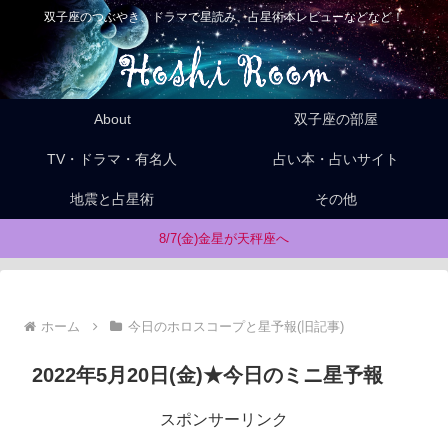
双子座のつぶやき、ドラマで星読み、占星術本レビューなどなど！
About
双子座の部屋
TV・ドラマ・有名人
占い本・占いサイト
地震と占星術
その他
8/7(金)金星が天秤座へ
ホーム
今日のホロスコープと星予報(旧記事)
2022年5月20日(金)★今日のミニ星予報
スポンサーリンク