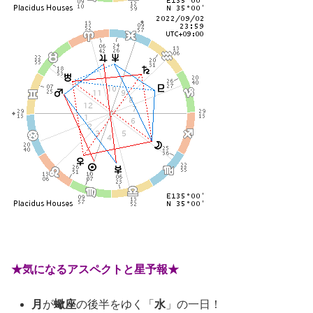
★気になるアスペクトと星予報★
月
が
蠍座
の後半をゆく「
水
」の一日！