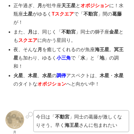
正午過ぎ、
月
が牡牛座
天王星
と
オポジション
に！水
瓶座
土星
がゆるく
Tスクエア
で「
不動宮
」間の
葛藤
が！
また、
月
は、同じく「
不動宮
」同士の獅子座
金星
と
も
スクエア
に向かう星回り。
夜、そんな
月
を癒してくれるのが魚座
海王星
。
冥王
星
も加わり、ゆるく
小三角
で「
水
」と「
地
」の調
和！
火星
、
木星
、
水星
の
調停
アスペクトは、
木星
・
水星
のタイトな
オポジション
へと向かい中！
今日は「
不動宮
」同士の葛藤が激しくな
りそう。早く
海王星
さんに包まれたい
月