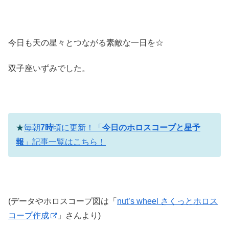
今日も天の星々とつながる素敵な一日を☆
双子座いずみでした。
★
毎朝
7時
頃に更新！「
今日のホロスコープと星予
報
」記事一覧はこちら！
(データやホロスコープ図は「
nut’s wheel さくっとホロス
コープ作成
」さんより)