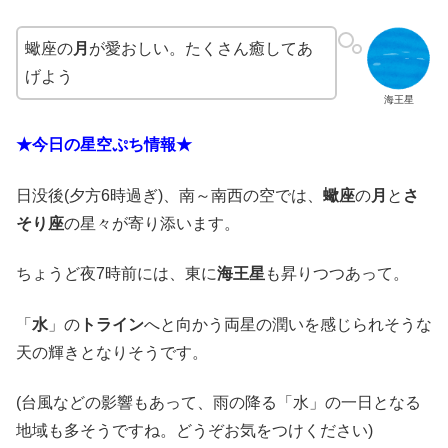
蠍座の
月
が愛おしい。たくさん癒してあ
げよう
海王星
★今日の星空ぷち情報★
日没後(夕方6時過ぎ)、南～南西の空では、
蠍座
の
月
と
さ
そり座
の星々が寄り添います。
ちょうど夜7時前には、東に
海王星
も昇りつつあって。
「
水
」の
トライン
へと向かう両星の潤いを感じられそうな
天の輝きとなりそうです。
(台風などの影響もあって、雨の降る「水」の一日となる
地域も多そうですね。どうぞお気をつけください)