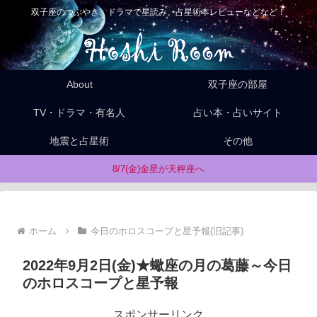
双子座のつぶやき、ドラマで星読み、占星術本レビューなどなど！
About
双子座の部屋
TV・ドラマ・有名人
占い本・占いサイト
地震と占星術
その他
8/7(金)金星が天秤座へ
ホーム
今日のホロスコープと星予報(旧記事)
2022年9月2日(金)★蠍座の月の葛藤～今日
のホロスコープと星予報
スポンサーリンク