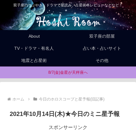
双子座のつぶやき、ドラマで星読み、占星術本レビューなどなど！
About
双子座の部屋
TV・ドラマ・有名人
占い本・占いサイト
地震と占星術
その他
8/7(金)金星が天秤座へ
ホーム
今日のホロスコープと星予報(旧記事)
2021年10月14日(木)★今日のミニ星予報
スポンサーリンク