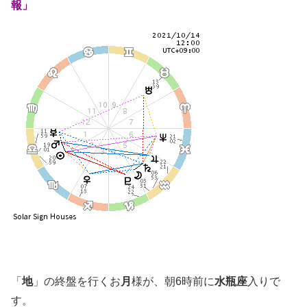
報」
「
地
」の終盤を行くお
月
様が、朝6時前に
水瓶座
入りで
す。