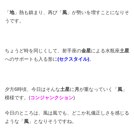
「
地
」熱も鎮まり、再び「
風
」が勢いを増すことになりそ
うです。
ちょうど時を同じくして、射手座の
金星
による水瓶座
土星
へのサポートも入る形に
(セクスタイル)
。
夕方6時頃、今日はそんな
土星
に
月
が重なっていく「
風
」
模様です。(
コンジャンクション
)
今日のところは、風は風でも、どこか礼儀正しさを感じる
ような「
風
」となりそうですね。