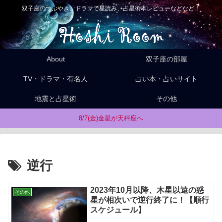
双子座のつぶやき、ドラマで星読み、占星術本レビューなどなど！
About
双子座の部屋
TV・ドラマ・有名人
占い本・占いサイト
地震と占星術
その他
8/7(金)金星が天秤座へ
逆行
2023年10月以降、木星以遠の惑
その他
星が相次いで逆行終了に！【順行
スケジュール】