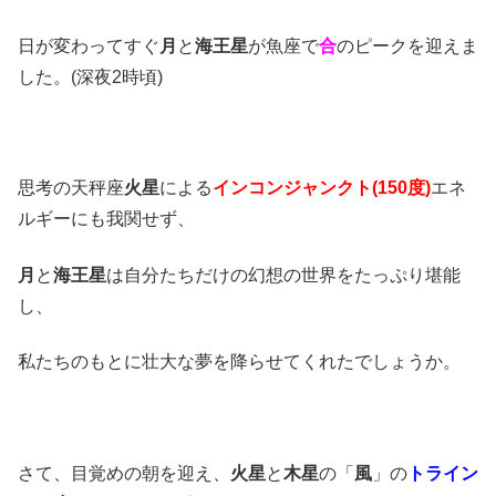
日が変わってすぐ
月
と
海王星
が魚座で
合
のピークを迎えま
した。(深夜2時頃)
思考の天秤座
火星
による
インコンジャンクト(150度)
エネ
ルギーにも我関せず、
月
と
海王星
は自分たちだけの幻想の世界をたっぷり堪能
し、
私たちのもとに壮大な夢を降らせてくれたでしょうか。
さて、目覚めの朝を迎え、
火星
と
木星
の「
風
」の
トライン