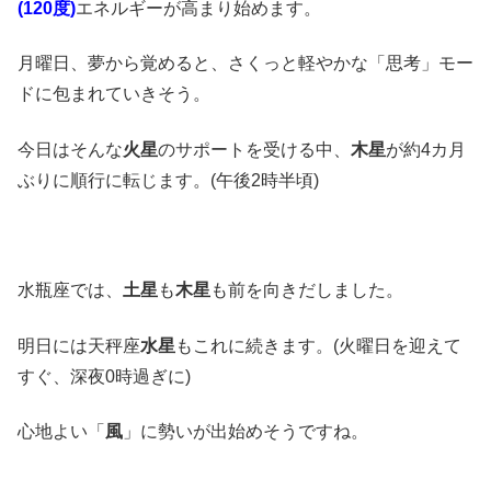
(120度)
エネルギーが高まり始めます。
月曜日、夢から覚めると、さくっと軽やかな「思考」モー
ドに包まれていきそう。
今日はそんな
火星
のサポートを受ける中、
木星
が約4カ月
ぶりに順行に転じます。(午後2時半頃)
水瓶座では、
土星
も
木星
も前を向きだしました。
明日には天秤座
水星
もこれに続きます。(火曜日を迎えて
すぐ、深夜0時過ぎに)
心地よい「
風
」に勢いが出始めそうですね。