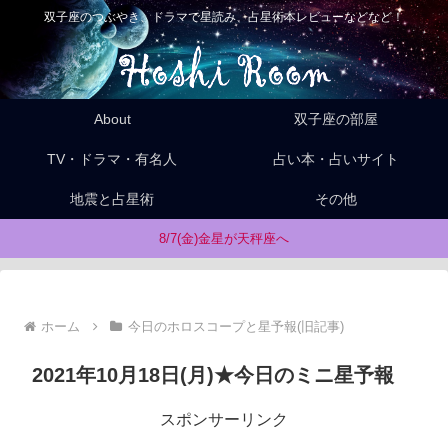
双子座のつぶやき、ドラマで星読み、占星術本レビューなどなど！
About
双子座の部屋
TV・ドラマ・有名人
占い本・占いサイト
地震と占星術
その他
8/7(金)金星が天秤座へ
ホーム
今日のホロスコープと星予報(旧記事)
2021年10月18日(月)★今日のミニ星予報
スポンサーリンク