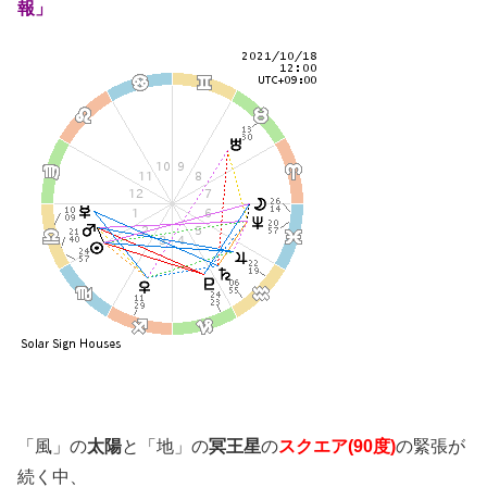
報」
「風」の
太陽
と「地」の
冥王星
の
スクエア(90度)
の緊張が
続く中、