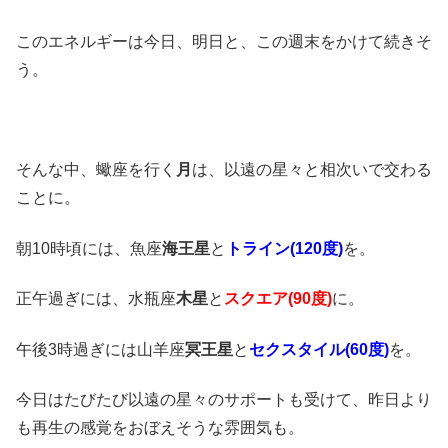
このエネルギーは今日、明日と、この週末をかけて続きそ
う。
そんな中、蠍座を行く
月
は、以遠の星々と相次いで交わる
ことに。
朝10時頃には、魚座
海王星
と
トライン(120度)
を。
正午過ぎには、水瓶座
木星
と
スクエア(90度)
に。
午後3時過ぎには山羊座
冥王星
と
セクスタイル(60度)
を。
今日はたびたび以遠の星々のサポートも受けて、昨日より
も再生の感覚をおぼえそうな雰囲気も。