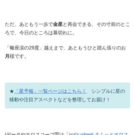
ただ、あともう一歩で
金星
と再会できる、その寸前のとこ
ろで、今日のところは幕切れに。
「蠍座涙の29度」越えまで、あともうひと踏ん張りのお
月
様です。
★
「星予報」一覧ページはこちら！
シンプルに星の
移動や注目アスペクトなどを整理してお届け！
(データやホロスコープ図は「
nut’s wheel さくっとホロス