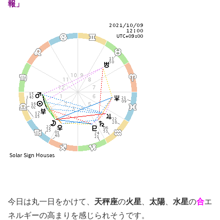
報」
今日は丸一日をかけて、
天秤座
の
火星
、
太陽
、
水星
の
合
エ
ネルギーの高まりを感じられそうです。