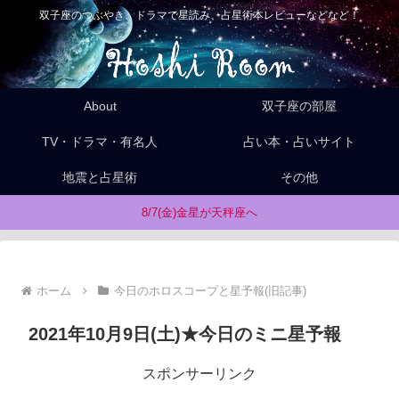
双子座のつぶやき、ドラマで星読み、占星術本レビューなどなど！
About
双子座の部屋
TV・ドラマ・有名人
占い本・占いサイト
地震と占星術
その他
8/7(金)金星が天秤座へ
ホーム
今日のホロスコープと星予報(旧記事)
2021年10月9日(土)★今日のミニ星予報
スポンサーリンク