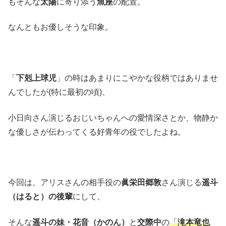
もそんな
太陽
に寄り添う
魚座
の配置。
なんともお優しそうな印象。
「
下剋上球児
」の時はあまりにこやかな役柄ではありませ
んでしたが(特に最初の頃)、
小日向さん演じるおじいちゃんへの愛情深さとか、物静か
な優しさが伝わってくる好青年の役でしたよね。
今回は、アリスさんの相手役の
眞栄田郷敦
さん演じる
遥斗
（はると）の後輩
にして、
そんな
遥斗の妹・花音（かのん）
と
交際中
の
「
滝本竜也