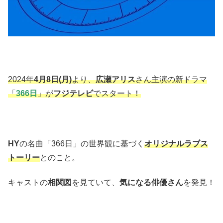
2024年
4月8日(月)
より、
広瀬アリス
さん主演の新ドラマ
「
366日
」が
フジテレビ
でスタート！
HY
の名曲「366日」の世界観に基づく
オリジナルラブス
トーリー
とのこと。
キャストの
相関図
を見ていて、
気になる俳優さん
を発見！