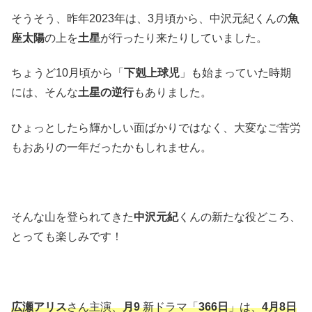
そうそう、昨年2023年は、3月頃から、中沢元紀くんの
魚
座太陽
の上を
土星
が行ったり来たりしていました。
ちょうど10月頃から「
下剋上球児
」も始まっていた時期
には、そんな
土星の逆行
もありました。
ひょっとしたら輝かしい面ばかりではなく、大変なご苦労
もおありの一年だったかもしれません。
そんな山を登られてきた
中沢元紀
くんの新たな役どころ、
とっても楽しみです！
広瀬アリス
さん主演、
月9
新ドラマ「
366日
」は、
4月8日