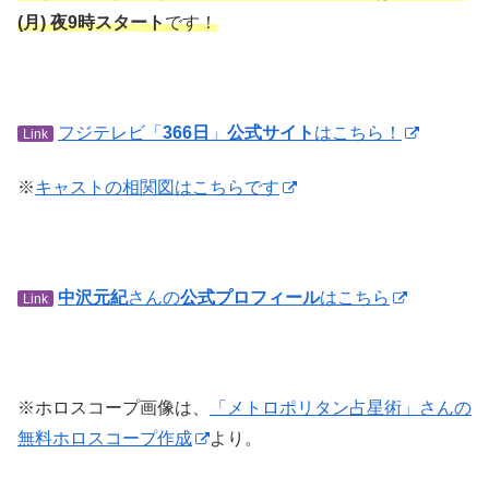
(月) 夜9時スタート
です！
フジテレビ「
366日
」
公式サイト
はこちら！
Link
※
キャストの相関図はこちらです
中沢元紀
さんの
公式プロフィール
はこちら
Link
※ホロスコープ画像は、
「メトロポリタン占星術」さんの
無料ホロスコープ作成
より。