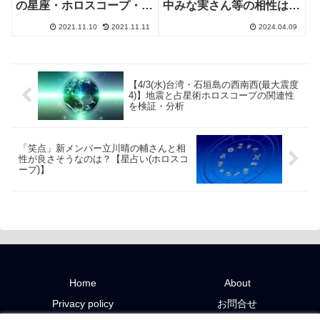
の星座・ホロスコープ・相
中みな実さん等の相性は？
性は？
(占星術ホロスコープ/星占
2021.11.10
2021.11.11
2024.04.09
い)【テレ朝ドラマ】
【4/3(水)台湾・石垣島の西南西(最大震度
4)】地震と占星術ホロスコープの関連性
を検証・分析
「笑点」新メンバー立川晴の輔さんと相
性が良さそうなのは？【星占い(ホロスコ
ープ)】
Home
About
Privacy policy
お問合せ