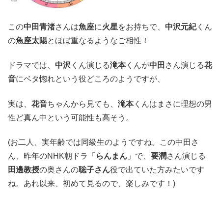
この
中田青渚
さんは
魚座
に
火星
をお持ちで、
中沢元紀
くん
の
魚座太陽
とほぼ重なるようなご相性！
ドラマでは、
中沢
くん演じる
滝本
くんが
中田
さん演じる
花
音
にベタ惚れという役どころのようですが、
実は、
花音
ちゃんから見ても、
滝本
くんはまさに理想の男
性ど真ん中という可能性も高そう。
(お二人、実年齢では同級生のようですね。この中田さ
ん、昨年のNHK朝ドラ「
らんまん
」で、
要潤
さん演じる
田邊教授
の奥さんの
聡子さん
役で出ていた方みたいです
ね。あれ以来、初めて見るので、楽しみです！)