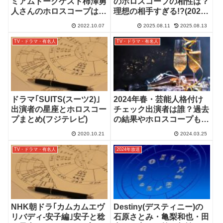
ミアムトークゲスト柿澤勇
のホロスコープの相性は？
人さんのホロスコープは？
理想の相手すぎる!?(2025
松下洸平さんとの相性
年8/11)
2022.10.07
2025.08.11
2025.08.13
は？！
TV・ドラマ・有名人
TV・ドラマ・有名人
ドラマ｢SUITS(スーツ2)｣
2024年春・芸能人格付け
出演者の星座とホロスコー
チェック出演者は誰？過去
プまとめ(フジテレビ)
の結果やホロスコープも！
(3/26(火)放送)
2020.10.21
2024.03.25
TV・ドラマ・有名人
2024年放送
NHK朝ドラ｢カムカムエヴ
Destiny(デスティニー)の
リバディ-安子編｣安子と稔
石原さとみ・亀梨和也・田