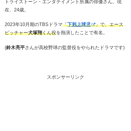
トライストーン・エンタテイメント所属の俳優さん。現
在、24歳。
2023年10月期のTBSドラマ
「
下剋上球児
」で、エース
ピッチャー
犬塚翔
くん役
を熱演したことで有名。
(
鈴木亮平
さんが高校野球の監督役をやられたドラマです)
スポンサーリンク