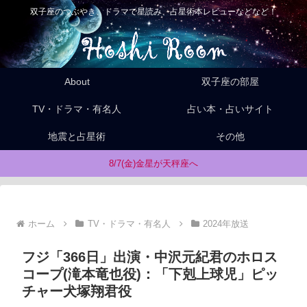
双子座のつぶやき、ドラマで星読み、占星術本レビューなどなど！
About
双子座の部屋
TV・ドラマ・有名人
占い本・占いサイト
地震と占星術
その他
8/7(金)金星が天秤座へ
ホーム
TV・ドラマ・有名人
2024年放送
フジ「366日」出演・中沢元紀君のホロス
コープ(滝本竜也役)：「下剋上球児」ピッ
チャー犬塚翔君役