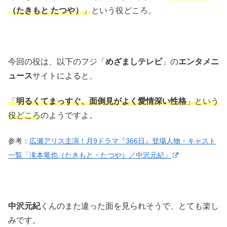
（たきもと たつや）
」
という役どころ。
今回の役は、以下のフジ「
めざましテレビ
」の
エンタメニ
ュース
サイトによると、
「
明るくてまっすぐ、面倒見がよく愛情深い性格
」という
役どころ
のようですよ。
参考：
広瀬アリス主演！月9ドラマ『366日』登場人物・キャスト
一覧「滝本竜也（たきもと・たつや）／中沢元紀」
中沢元紀
くんのまた違った面を見られそうで、とても楽し
みです。