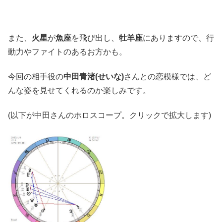
また、
火星
が
魚座
を飛び出し、
牡羊座
にありますので、行
動力やファイトのあるお方かも。
今回の相手役の
中田青渚(せいな)
さんとの恋模様では、ど
んな姿を見せてくれるのか楽しみです。
(以下が中田さんのホロスコープ。クリックで拡大します)