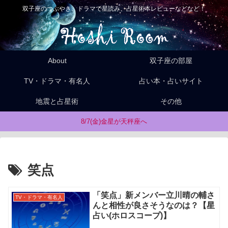
双子座のつぶやき、ドラマで星読み、占星術本レビューなどなど！
About
双子座の部屋
TV・ドラマ・有名人
占い本・占いサイト
地震と占星術
その他
8/7(金)金星が天秤座へ
笑点
「笑点」新メンバー立川晴の輔さ
TV・ドラマ・有名人
んと相性が良さそうなのは？【星
占い(ホロスコープ)】