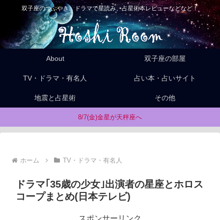
双子座のつぶやき、ドラマで星読み、占星術本レビューなどなど！
About
双子座の部屋
TV・ドラマ・有名人
占い本・占いサイト
地震と占星術
その他
8/7(金)金星が天秤座へ
ホーム
TV・ドラマ・有名人
ドラマ｢35歳の少女｣出演者の星座とホロス
コープまとめ(日本テレビ)
スポンサーリンク