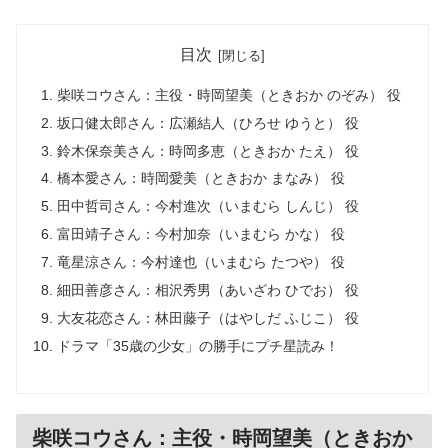
目次
柴咲コウさん：主役・時岡望美（ときおか のぞみ） 役
坂口健太郎さん：広瀬結人（ひろせ ゆうと） 役
鈴木保奈美さん：時岡多恵（ときおか たえ） 役
橋本愛さん：時岡愛美（ときおか まなみ） 役
田中哲司さん：今村進次（いまむら しんじ） 役
富田靖子さん：今村加奈（いまむら かな） 役
竜星涼さん：今村達也（いまむら たつや） 役
細田善彦さん：相沢秀男（あいざわ ひでお） 役
大友花恋さん：林田藤子（はやしだ ふじこ） 役
ドラマ「35歳の少女」の勝手にプチ星読み！
柴咲コウさん：主役・時岡望美（ときおか