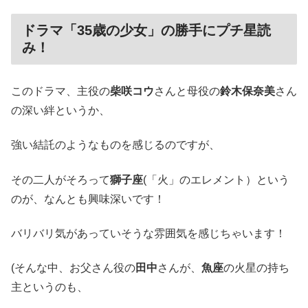
ドラマ「35歳の少女」の勝手にプチ星読
み！
このドラマ、主役の
柴咲コウ
さんと母役の
鈴木保奈美
さん
の深い絆というか、
強い結託のようなものを感じるのですが、
その二人がそろって
獅子座
(「火」のエレメント）という
のが、なんとも興味深いです！
バリバリ気があっていそうな雰囲気を感じちゃいます！
(そんな中、お父さん役の
田中
さんが、
魚座
の火星の持ち
主というのも、