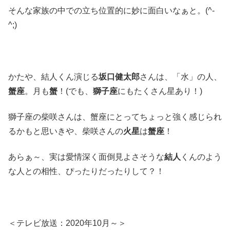
そんな家族の中での立ち位置的に妙に面白いなぁと。(^-
^;)
かたや、結人くん演じる
坂口健太郎
さんは、「水」の人、
蟹座
。月も
蟹
！(でも、
獅子座
にもたくさん星あり！)
獅子座の柴咲さんは、蟹座にとってちょっと強く感じられ
るかもと思いきや、柴咲さんの
火星
は
蟹座
！
あらぁ～、実は愛情深く面倒見よさそうな
結人
くんのよう
な人との相性、ぴったりだったりして？！
＜テレビ放送：2020年10月～＞